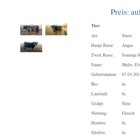
Preis: a
Tier:
Art:
Stiere
Haupt Rasse:
Angus
Zweit Rasse:
Sonstige 
Name:
Meilo, Elv
Geburtsdatum:
07.03.201
Bio:
Ja
Laufstall:
Ja
Gealpt:
Nein
Nutzung:
Fleisch
Hornlos:
Ja
Silofrei:
Ja