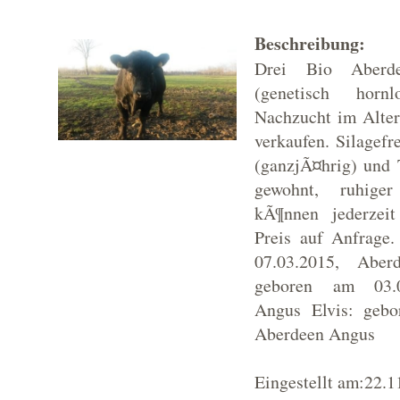
Beschreibung:
Drei Bio Aberd
(genetisch horn
Nachzucht im Alte
verkaufen. Silagefr
(ganzjÃ¤hrig) und T
gewohnt, ruhiger
kÃ¶nnen jederzeit
Preis auf Anfrage
07.03.2015, Aber
geboren am 03.0
Angus Elvis: gebo
Aberdeen Angus
Eingestellt am:22.1