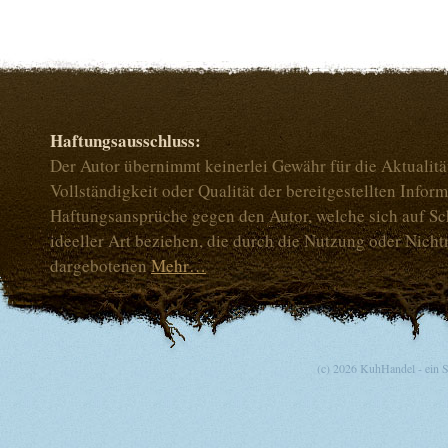
Haftungsausschluss:
Der Autor übernimmt keinerlei Gewähr für die Aktualität
Vollständigkeit oder Qualität der bereitgestellten Infor
Haftungsansprüche gegen den Autor, welche sich auf Sc
ideeller Art beziehen, die durch die Nutzung oder Nich
dargebotenen
Mehr…
(c) 2026 KuhHandel - ein 